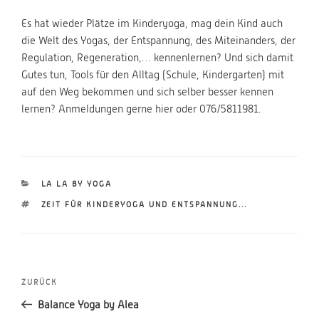
Es hat wieder Plätze im Kinderyoga, mag dein Kind auch
die Welt des Yogas, der Entspannung, des Miteinanders, der
Regulation, Regeneration,… kennenlernen? Und sich damit
Gutes tun, Tools für den Alltag (Schule, Kindergarten) mit
auf den Weg bekommen und sich selber besser kennen
lernen? Anmeldungen gerne hier oder 076/5811981.
KATEGORIEN
LA LA BY YOGA
SCHLAGWÖRTER
ZEIT FÜR KINDERYOGA UND ENTSPANNUNG...
Beitragsnavigation
Vorheriger
ZURÜCK
Beitrag
Balance Yoga by Alea