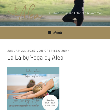
Zum
Inhalt
Auszeit Loslassen Erfahren Ankommen
springen
Menü
VERÖFFENTLICHT
JANUAR 22, 2025
VON
GABRIELA JOHN
AM
La La by Yoga by Alea